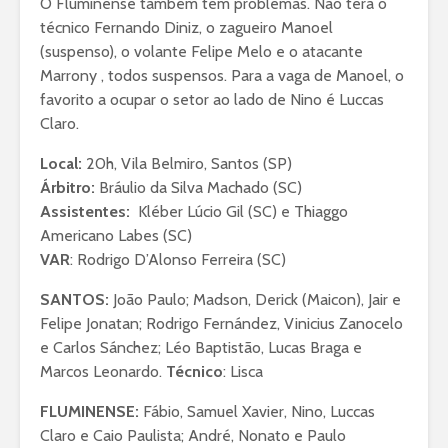
O Fluminense também tem problemas. Não terá o
técnico Fernando Diniz, o zagueiro Manoel
(suspenso), o volante Felipe Melo e o atacante
Marrony , todos suspensos. Para a vaga de Manoel, o
favorito a ocupar o setor ao lado de Nino é Luccas
Claro.
Local:
20h, Vila Belmiro, Santos (SP)
Árbitro:
Bráulio da Silva Machado (SC)
Assistentes:
Kléber Lúcio Gil (SC) e Thiaggo
Americano Labes (SC)
VAR
: Rodrigo D’Alonso Ferreira (SC)
SANTOS:
João Paulo; Madson, Derick (Maicon), Jair e
Felipe Jonatan; Rodrigo Fernández, Vinicius Zanocelo
e Carlos Sánchez; Léo Baptistão, Lucas Braga e
Marcos Leonardo.
Técnico
: Lisca
FLUMINENSE:
Fábio, Samuel Xavier, Nino, Luccas
Claro e Caio Paulista; André, Nonato e Paulo