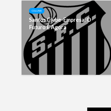
COLUNA
Santos Clube-Empresa: O
Futuro É Agora