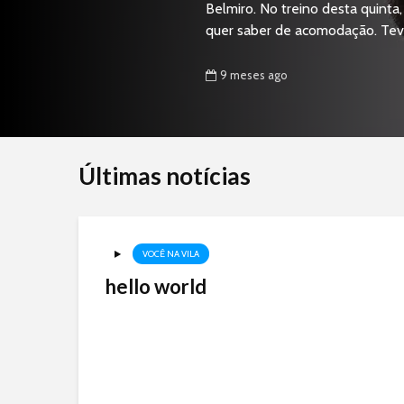
Belmiro. No treino desta quinta
quer saber de acomodação. Teve 
9 meses ago
Últimas notícias
VOCÊ NA VILA
hello world