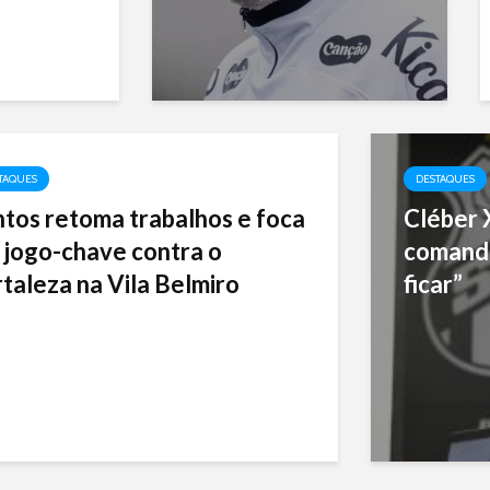
TAQUES
DESTAQUES
tos retoma trabalhos e foca
Cléber 
 jogo-chave contra o
comanda
taleza na Vila Belmiro
ficar”