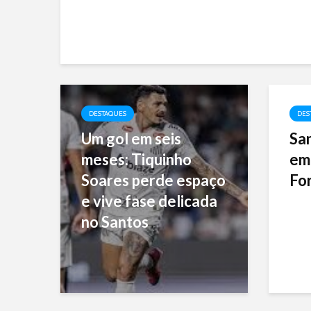
DESTAQUES
DES
Um gol em seis
San
meses: Tiquinho
em
Soares perde espaço
For
e vive fase delicada
no Santos