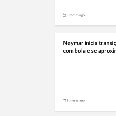
9 meses ago
Neymar inicia transiç
com bola e se aproxi
9 meses ago