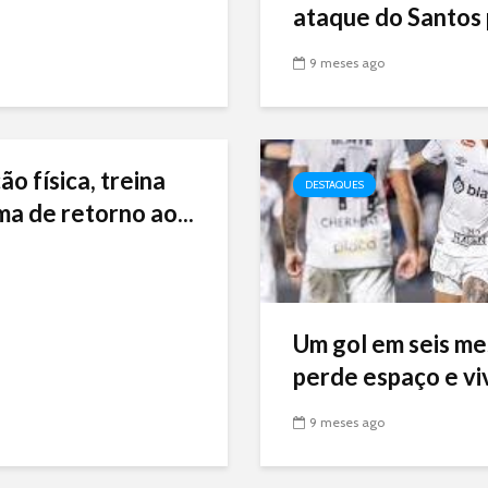
ataque do Santos p
9 meses ago
ão física, treina
DESTAQUES
ma de retorno ao...
Um gol em seis me
perde espaço e viv
9 meses ago