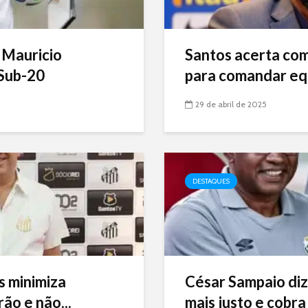
 Mauricio
Santos acerta com 
Sub-20
para comandar eq
29 de abril de 2025
DESTAQUES
s minimiza
César Sampaio diz
ão e não...
mais justo e cobra 