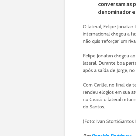
conversam as p
denominador e p
O lateral, Felipe Jonatan
internacional chegou a fa
não quis ‘reforçar’ um riva
Felipe Jonatan chegou ao
lateral. Durante boa part
após a saída de Jorge, no 
Com Carille, no final da
rendeu elogios em sua atu
no Ceará, o lateral retorn
do Santos.
(Foto: Ivan Storti/Santos
Por
Ronaldo Rodrigues