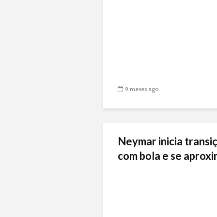
9 meses ago
Neymar inicia transiç
com bola e se aproxi