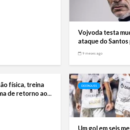
Vojvoda testa mu
ataque do Santos p
9 meses ago
ão física, treina
DESTAQUES
ma de retorno ao...
Um gol em seis me