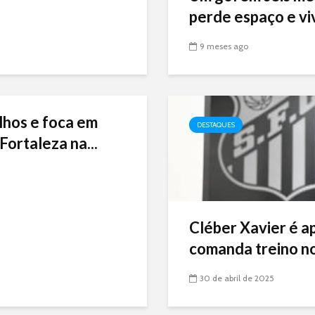
perde espaço e viv
9 meses ago
lhos e foca em
DESTAQUES
Fortaleza na...
Cléber Xavier é a
comanda treino no
30 de abril de 2025