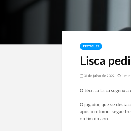
DESTAQUES
Lisca ped
31 de julho de 2022
1 min
O técnico Lisca sugeriu a
O jogador, que se destac
após o retorno, segue tr
no fim do ano.