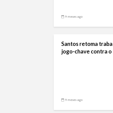
9 meses ago
Santos retoma traba
jogo-chave contra o 
9 meses ago