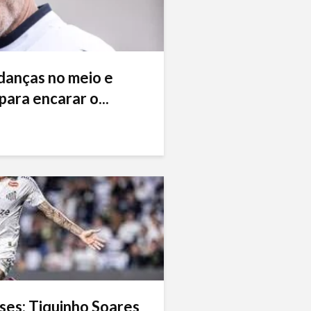
danças no meio e
ara encarar o...
ses: Tiquinho Soares