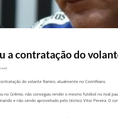
iu a contratação do volan
 read
 contratação do volante Ramiro, atualmente no Corinthians.
ou no Grêmio, não conseguiu render o mesmo futebol no rival paul
einando e não sendo aproveitado pelo técnico Vitor Pereira. O co