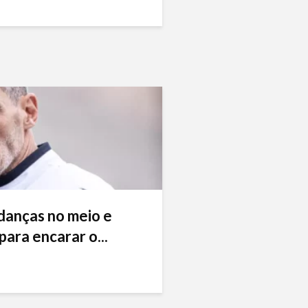
danças no meio e
ara encarar o...