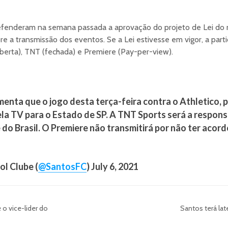
efenderam na semana passada a aprovação do projeto de Lei do
bre a transmissão dos eventos. Se a Lei estivesse em vigor, a part
aberta), TNT (fechada) e Premiere (Pay-per-view).
enta que o jogo desta terça-feira contra o Athletico, p
ela TV para o Estado de SP. A TNT Sports será a respon
 do Brasil. O Premiere não transmitirá por não ter acor
l Clube (
@SantosFC
) July 6, 2021
 o vice-lider do
Santos terá lat