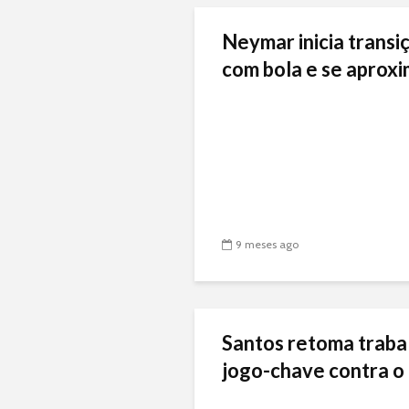
Neymar inicia transiç
com bola e se aproxi
9 meses ago
Santos retoma traba
jogo-chave contra o 