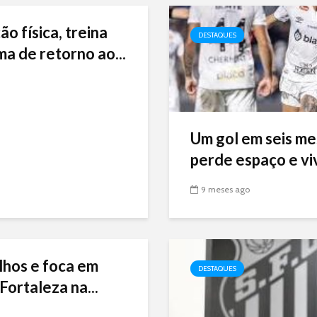
ão física, treina
DESTAQUES
ma de retorno ao...
Um gol em seis me
perde espaço e viv
9 meses ago
lhos e foca em
DESTAQUES
Fortaleza na...