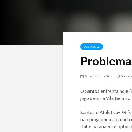
DESTAQUES
Problemas
6 de julho de 2021
2 min 
O Santos enfrenta hoje (1
jogo será na Vila Belmir
Santos e Athletico-PR fe
não programou a partida
clube paranaense optou p