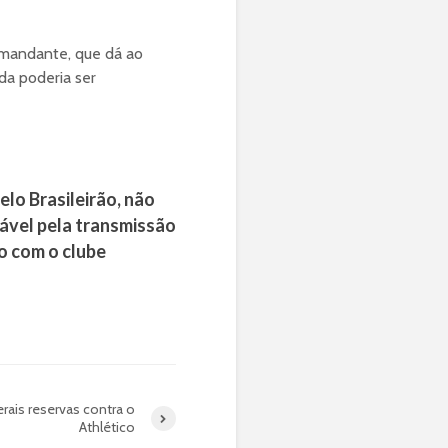
 mandante, que dá ao
ida poderia ser
elo Brasileirão, não
sável pela transmissão
do com o clube
erais reservas contra o
Athlético