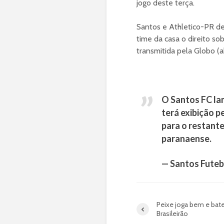
jogo deste terça.
Santos e Athletico-PR d
time da casa o direito so
transmitida pela Globo (
O Santos FC lam
terá exibição p
para o restante
paranaense.
— Santos Futebo
Peixe joga bem e bate
Brasileirão