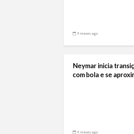
9 meses ago
Neymar inicia transiç
com bola e se aproxi
9 meses ago