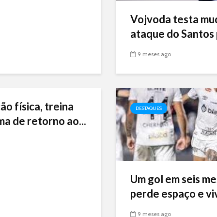
Vojvoda testa mu
ataque do Santos p
9 meses ago
ão física, treina
DESTAQUES
ma de retorno ao...
Um gol em seis me
perde espaço e viv
9 meses ago