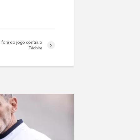
n fora do jogo contra o
Táchira