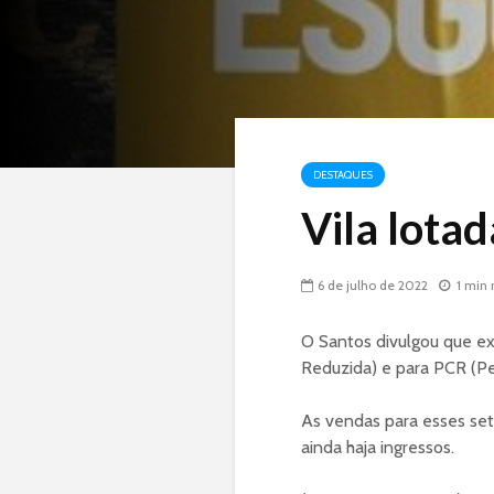
DESTAQUES
Vila lotad
6 de julho de 2022
1 min 
O Santos divulgou que e
Reduzida) e para PCR (P
As vendas para esses seto
ainda haja ingressos.