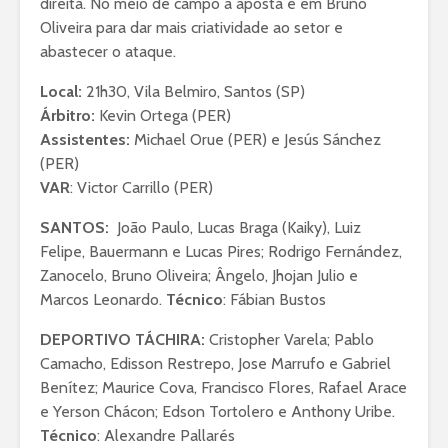
direita. No meio de campo a aposta é em Bruno
Oliveira para dar mais criatividade ao setor e
abastecer o ataque.
Local:
21h30, Vila Belmiro, Santos (SP)
Árbitro:
Kevin Ortega (PER)
Assistentes:
Michael Orue (PER) e Jesús Sánchez
(PER)
VAR
: Victor Carrillo (PER)
SANTOS:
João Paulo, Lucas Braga (Kaiky), Luiz
Felipe, Bauermann e Lucas Pires; Rodrigo Fernández,
Zanocelo, Bruno Oliveira; Ângelo, Jhojan Julio e
Marcos Leonardo.
Técnico
: Fábian Bustos
DEPORTIVO TÁCHIRA:
Cristopher Varela; Pablo
Camacho, Edisson Restrepo, Jose Marrufo e Gabriel
Benítez; Maurice Cova, Francisco Flores, Rafael Arace
e Yerson Chácon; Edson Tortolero e Anthony Uribe.
Técnico
: Alexandre Pallarés