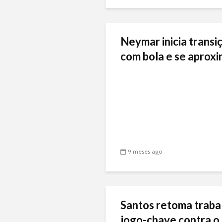
Neymar inicia transiç
com bola e se aproxi
9 meses ago
Santos retoma traba
jogo-chave contra o 