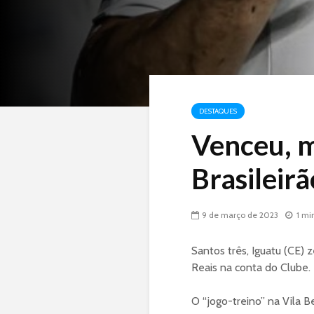
DESTAQUES
Venceu, m
Brasileirã
9 de março de 2023
1 mi
Santos três, Iguatu (CE) z
Reais na conta do Clube.
O “jogo-treino” na Vila 