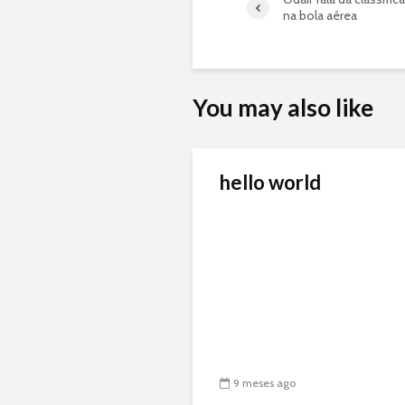
na bola aérea
You may also like
hello world
9 meses ago