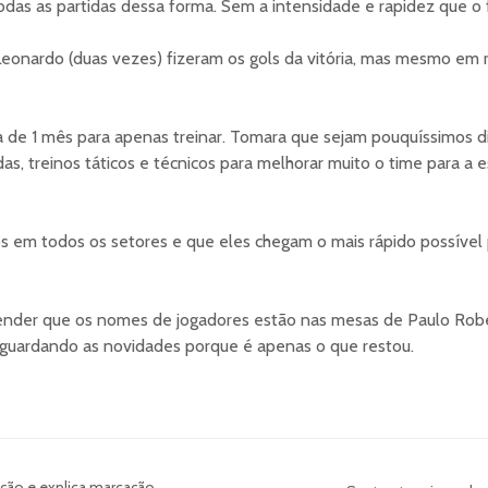
das as partidas dessa forma. Sem a intensidade e rapidez que o 
eonardo (duas vezes) fizeram os gols da vitória, mas mesmo em r
a de 1 mês para apenas treinar. Tomara que sejam pouquíssimos di
as, treinos táticos e técnicos para melhorar muito o time para a 
os em todos os setores e que eles chegam o mais rápido possível 
ender que os nomes de jogadores estão nas mesas de Paulo Robe
 aguardando as novidades porque é apenas o que restou.
cação e explica marcação