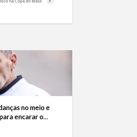
isco na Copa do Brasil
danças no meio e
ara encarar o...