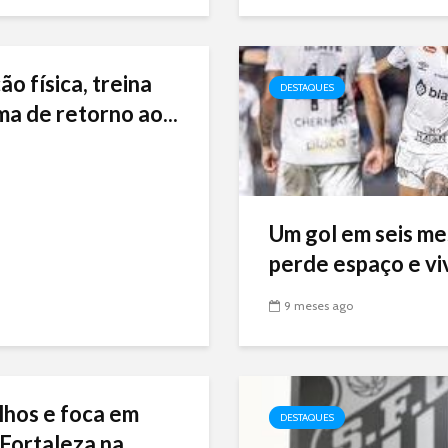
ão física, treina
DESTAQUES
ma de retorno ao...
Um gol em seis me
perde espaço e viv
9 meses ago
lhos e foca em
DESTAQUES
Fortaleza na...