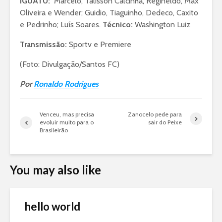
IGUATU:
Marcelo, Talisson Calcinha, Regineldo, Max
Oliveira e Wender; Guidio, Tiaguinho, Dedeco, Caxito
e Pedrinho; Luís Soares.
Técnico:
Washington Luiz
Transmissão:
Sportv e Premiere
(Foto: Divulgação/Santos FC)
Por
Ronaldo Rodrigues
Venceu, mas precisa
Zanocelo pede para
evoluir muito para o
sair do Peixe
Brasileirão
You may also like
hello world