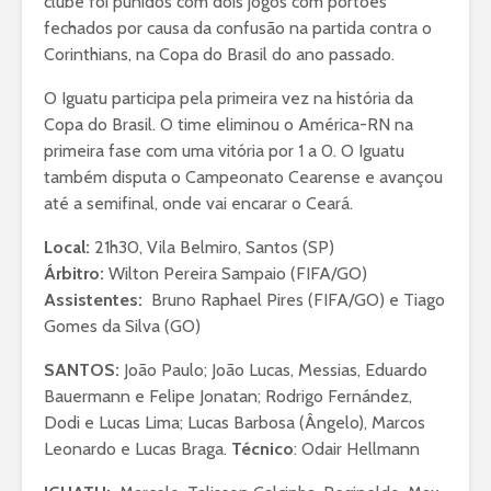
clube foi punidos com dois jogos com portões
fechados por causa da confusão na partida contra o
Corinthians, na Copa do Brasil do ano passado.
O Iguatu participa pela primeira vez na história da
Copa do Brasil. O time eliminou o América-RN na
primeira fase com uma vitória por 1 a 0. O Iguatu
também disputa o Campeonato Cearense e avançou
até a semifinal, onde vai encarar o Ceará.
Local:
21h30, Vila Belmiro, Santos (SP)
Árbitro:
Wilton Pereira Sampaio (FIFA/GO)
Assistentes:
Bruno Raphael Pires (FIFA/GO) e Tiago
Gomes da Silva (GO)
SANTOS:
João Paulo; João Lucas, Messias, Eduardo
Bauermann e Felipe Jonatan; Rodrigo Fernández,
Dodi e Lucas Lima; Lucas Barbosa (Ângelo), Marcos
Leonardo e Lucas Braga.
Técnico
: Odair Hellmann