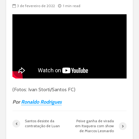
3 de fevereiro de 2022
1 min read
(Fotos: Ivan Storti/Santos FC)
Por
Ronaldo Rodrigues
Santos desiste da
Peixe ganha de virada
contratação de Luan
em Itaquera com show
de Marcos Leonardo