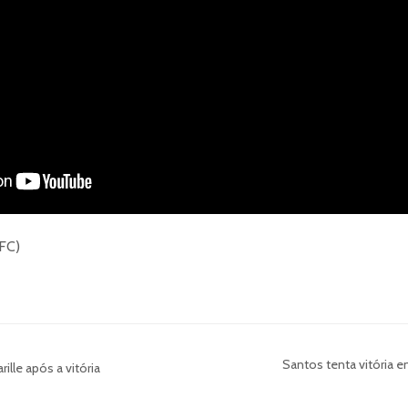
 FC)
Santos tenta vitória e
rille após a vitória