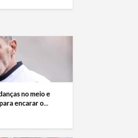
danças no meio e
ara encarar o...