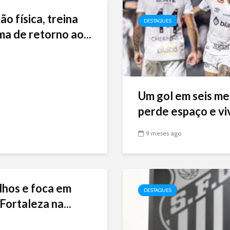
ão física, treina
DESTAQUES
ma de retorno ao...
Um gol em seis me
perde espaço e viv
9 meses ago
lhos e foca em
DESTAQUES
Fortaleza na...