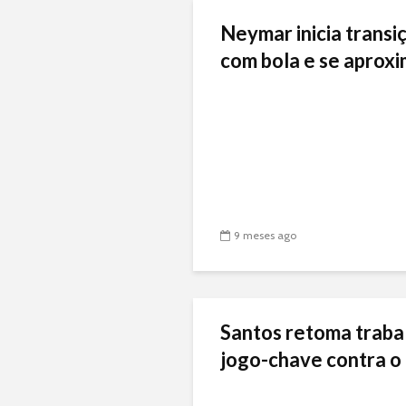
Neymar inicia transiç
com bola e se aproxi
9 meses ago
Santos retoma traba
jogo-chave contra o 