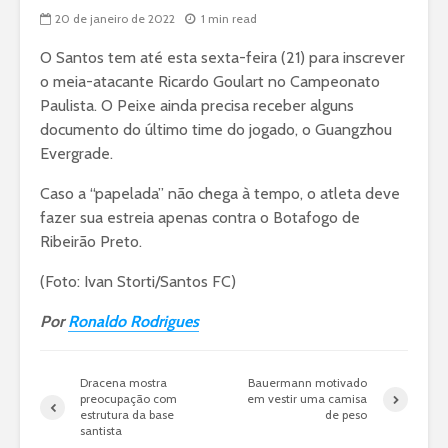
20 de janeiro de 2022
1 min read
O Santos tem até esta sexta-feira (21) para inscrever
o meia-atacante Ricardo Goulart no Campeonato
Paulista. O Peixe ainda precisa receber alguns
documento do último time do jogado, o Guangzhou
Evergrade.
Caso a “papelada” não chega à tempo, o atleta deve
fazer sua estreia apenas contra o Botafogo de
Ribeirão Preto.
(Foto: Ivan Storti/Santos FC)
Por
Ronaldo Rodrigues
Dracena mostra
Bauermann motivado
preocupação com
em vestir uma camisa
estrutura da base
de peso
santista