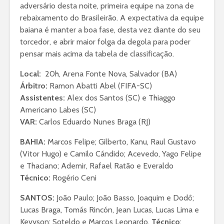
adversário desta noite, primeira equipe na zona de
rebaixamento do Brasileirão. A expectativa da equipe
baiana é manter a boa fase, desta vez diante do seu
torcedor, e abrir maior folga da degola para poder
pensar mais acima da tabela de classificação.
Local:
20h, Arena Fonte Nova, Salvador (BA)
Árbitro:
Ramon Abatti Abel (FIFA-SC)
Assistentes:
Alex dos Santos (SC) e Thiaggo
Americano Labes (SC)
VAR:
Carlos Eduardo Nunes Braga (RJ)
BAHIA:
Marcos Felipe; Gilberto, Kanu, Raul Gustavo
(Vitor Hugo) e Camilo Cándido; Acevedo, Yago Felipe
e Thaciano; Ademir, Rafael Ratão e Everaldo
Técnico:
Rogério Ceni
SANTOS:
João Paulo; João Basso, Joaquim e Dodô;
Lucas Braga, Tomás Rincón, Jean Lucas, Lucas Lima e
Kevyson; Soteldo e Marcos Leonardo.
Técnico
: