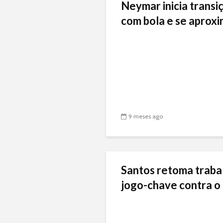
Neymar inicia transiç
com bola e se aproxi
9 meses ago
Santos retoma traba
jogo-chave contra o 