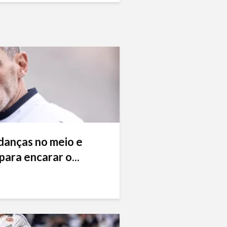
danças no meio e
ara encarar o...