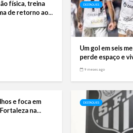
ão física, treina
DESTAQUES
ma de retorno ao...
Um gol em seis me
perde espaço e viv
9 meses ago
lhos e foca em
DESTAQUES
Fortaleza na...