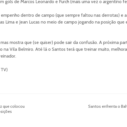
com gols de Marcos Leonardo e Furch (mais uma vez o argentino fe
 o empenho dentro de campo (que sempre faltou nas derrotas) e a
as Lima e Jean Lucas no meio de campo jogando na posição que 
mas mostra que (se quiser) pode sair da confusão. A próxima part
 na Vila Belmiro. Até lá o Santos terá que treinar muito, melhora
reinador.
 TV)
iz que colocou
Santos enfrenta o Bah
osições