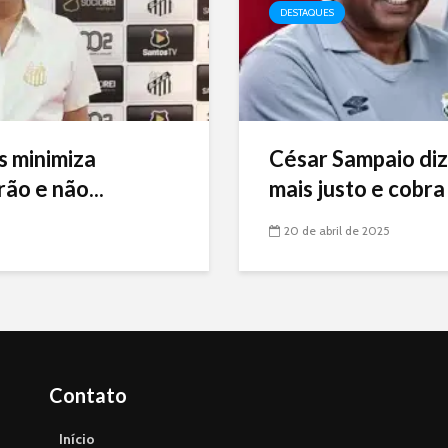
DESTAQUES
s minimiza
César Sampaio diz
ão e não...
mais justo e cobra 
20 de abril de 2025
Contato
Início