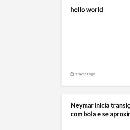
hello world
9 meses ago
Neymar inicia transiç
com bola e se aproxi