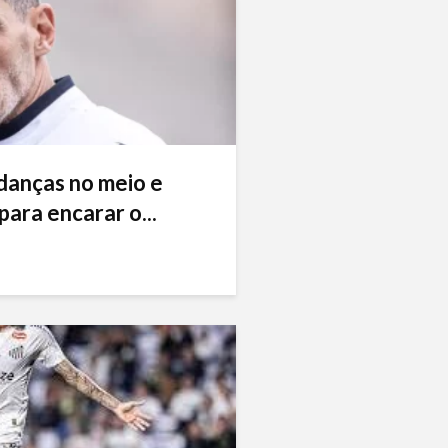
danças no meio e
ara encarar o...