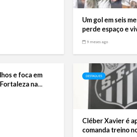
Um gol em seis me
perde espaço e viv
9 meses ago
lhos e foca em
DESTAQUES
Fortaleza na...
Cléber Xavier é a
comanda treino no