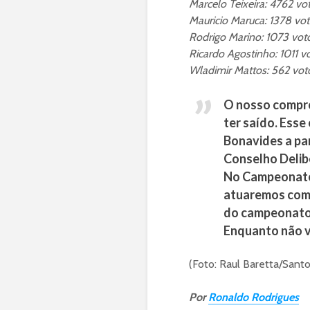
Marcelo Teixeira: 4762 vo
Mauricio Maruca: 1378 vo
Rodrigo Marino: 1073 vot
Ricardo Agostinho: 1011 v
Wladimir Mattos: 562 vot
O nosso compro
ter saído. Esse
Bonavides a par
Conselho Delib
No Campeonato B
atuaremos com 
do campeonato 
Enquanto não vo
(Foto: Raul Baretta/Sant
Por
Ronaldo Rodrigues