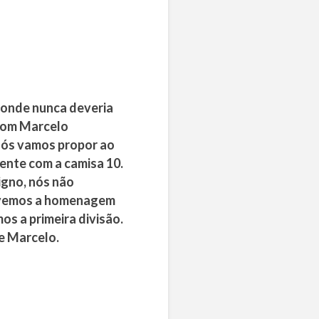
 onde nunca deveria
 com Marcelo
 Nós vamos propor ao
nte com a camisa 10.
igno, nós não
tivemos a homenagem
s a primeira divisão.
se Marcelo.