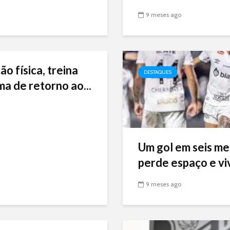
9 meses ago
ão física, treina
DESTAQUES
ma de retorno ao...
Um gol em seis me
perde espaço e viv
9 meses ago