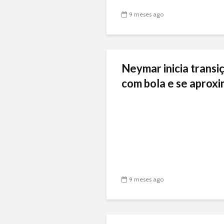
9 meses ago
Neymar inicia transiç
com bola e se aproxi
9 meses ago