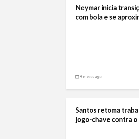
Neymar inicia transiç
com bola e se aproxi
9 meses ago
Santos retoma traba
jogo-chave contra o 