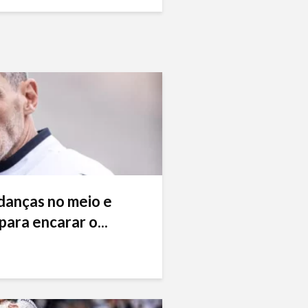
danças no meio e
ara encarar o...