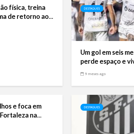
ão física, treina
DESTAQUES
ma de retorno ao...
Um gol em seis me
perde espaço e viv
9 meses ago
lhos e foca em
DESTAQUES
Fortaleza na...