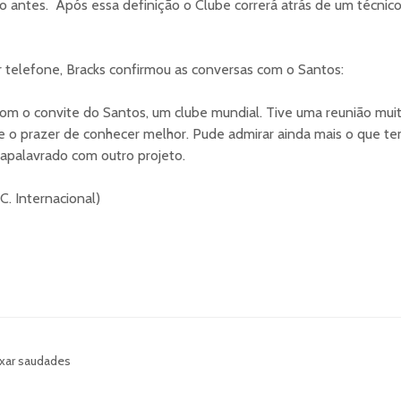
to antes. Após essa definição o Clube correrá atrás de um técnic
 telefone, Bracks confirmou as conversas com o Santos:
com o convite do Santos, um clube mundial. Tive uma reunião mui
e o prazer de conhecer melhor. Pude admirar ainda mais o que tem
apalavrado com outro projeto.
C. Internacional)
xar saudades