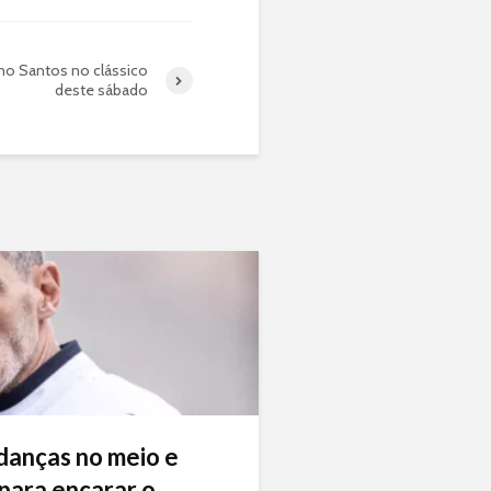
no Santos no clássico
deste sábado
danças no meio e
ara encarar o...