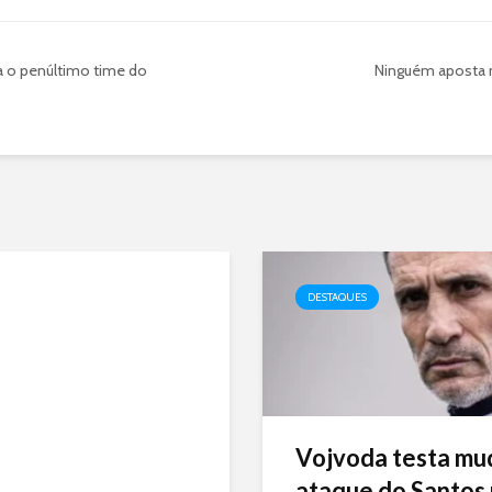
a o penúltimo time do
Ninguém aposta 
DESTAQUES
Vojvoda testa mu
ataque do Santos p