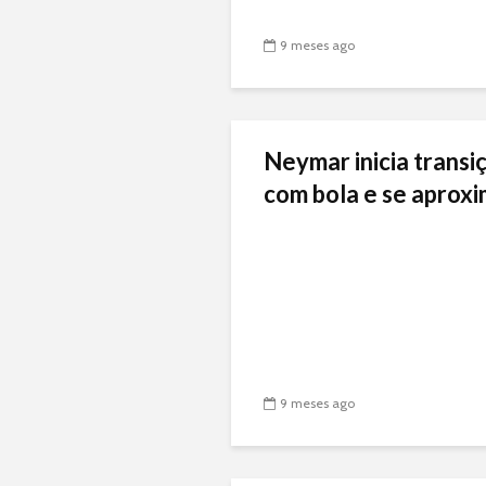
9 meses ago
Neymar inicia transiç
com bola e se aproxi
9 meses ago