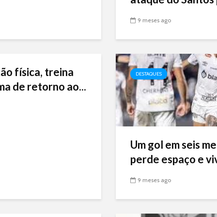
9 meses ago
ão física, treina
DESTAQUES
ma de retorno ao...
Um gol em seis me
perde espaço e viv
9 meses ago