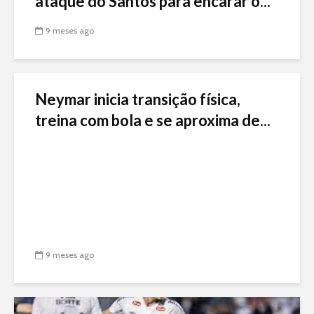
ataque do Santos para encarar o...
9 meses ago
Neymar inicia transição física,
treina com bola e se aproxima de...
9 meses ago