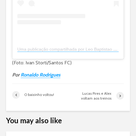
Uma publicação compartilhada por Leo Baptistao (@leobaptistao)
(Foto: Ivan Storti/Santos FC)
Por
Ronaldo Rodrigues
Lucas Pires e Alex
O baixinho voltou!
voltam aos treinos
You may also like