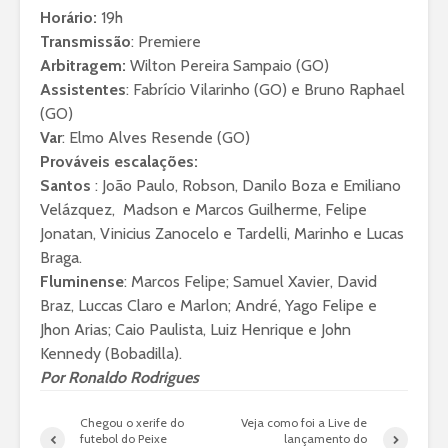
Horário:
19h
Transmissão
: Premiere
Arbitragem:
Wilton Pereira Sampaio (GO)
Assistentes
: Fabrício Vilarinho (GO) e Bruno Raphael
(GO)
Var
: Elmo Alves Resende (GO)
Prováveis escalações:
Santos
: João Paulo, Robson, Danilo Boza e Emiliano
Velázquez, Madson e Marcos Guilherme, Felipe
Jonatan, Vinicius Zanocelo e Tardelli, Marinho e Lucas
Braga.
Fluminense
: Marcos Felipe; Samuel Xavier, David
Braz, Luccas Claro e Marlon; André, Yago Felipe e
Jhon Arias; Caio Paulista, Luiz Henrique e John
Kennedy (Bobadilla).
Por
Ronaldo Rodrigues
Chegou o xerife do
Veja como foi a Live de
futebol do Peixe
lançamento do