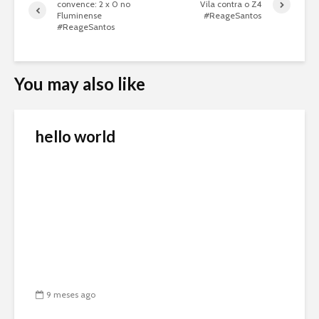
convence: 2 x 0 no
Vila contra o Z4
Fluminense
#ReageSantos
#ReageSantos
You may also like
hello world
9 meses ago