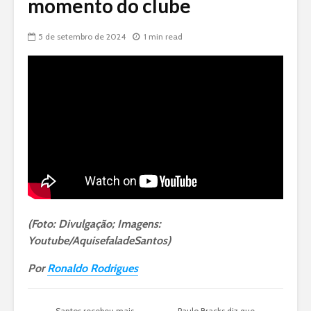
momento do clube
5 de setembro de 2024
1 min read
(Foto: Divulgação; Imagens:
Youtube/AquisefaladeSantos)
Por
Ronaldo Rodrigues
Santos recebeu mais
Paulo Bracks diz que