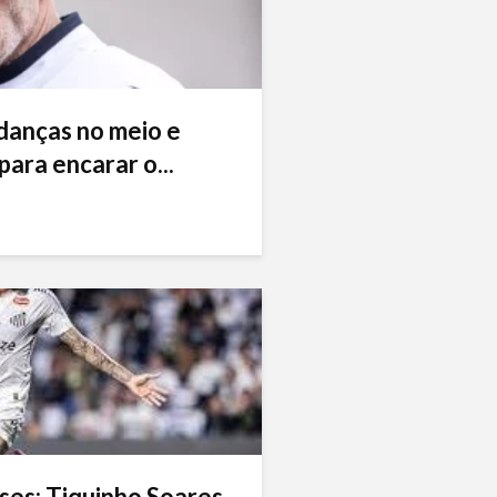
danças no meio e
ara encarar o...
ses: Tiquinho Soares