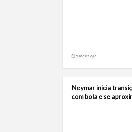
9 meses ago
Neymar inicia transiç
com bola e se aproxi