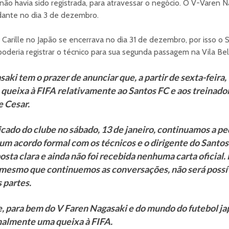
não havia sido registrada, para atravessar o negócio. O V-Varen N
ante no dia 3 de dezembro.
 Carille no Japão se encerrava no dia 31 de dezembro, por isso o
, poderia registrar o técnico para sua segunda passagem na Vila Bel
ki tem o prazer de anunciar que, a partir de sexta-feira, 
queixa à FIFA relativamente ao Santos FC e aos treinador
e Cesar.
ado do clube no sábado, 13 de janeiro, continuamos a ped
a um acordo formal com os técnicos e o dirigente do Santos
sta clara e ainda não foi recebida nenhuma carta oficial.
mesmo que continuemos as conversações, não será possí
 partes.
, para bem do V Faren Nagasaki e do mundo do futebol j
malmente uma queixa à FIFA.