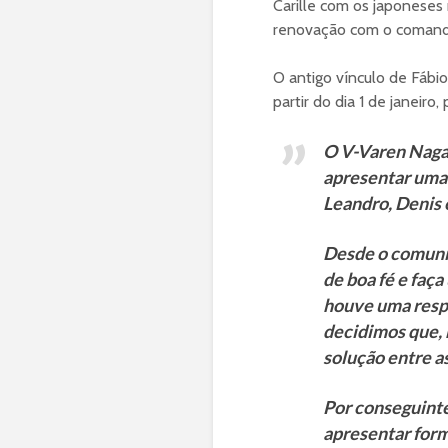
Carille com os japoneses 
renovação com o comand
O antigo vínculo de Fábio
partir do dia 1 de janeiro
O V-Varen Nagasa
apresentar uma 
Leandro, Denis 
Desde o comunic
de boa fé e faç
houve uma respo
decidimos que, 
solução entre as
Por conseguinte
apresentar for