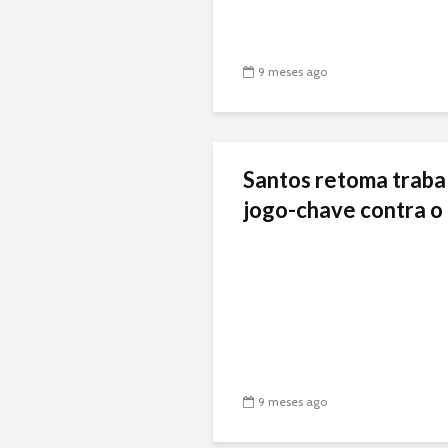
9 meses ago
Santos retoma traba
jogo-chave contra o 
9 meses ago