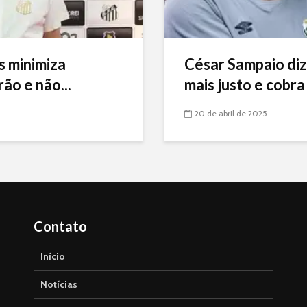
s minimiza
César Sampaio diz
ão e não...
mais justo e cobra 
20 de abril de 2025
Contato
Início
Notícias