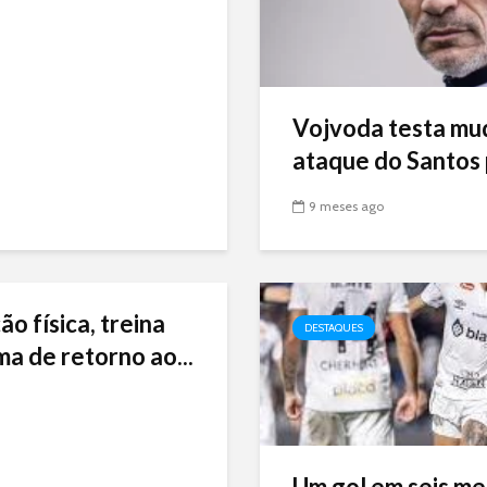
Vojvoda testa mu
ataque do Santos p
9 meses ago
ão física, treina
DESTAQUES
ma de retorno ao...
Um gol em seis me