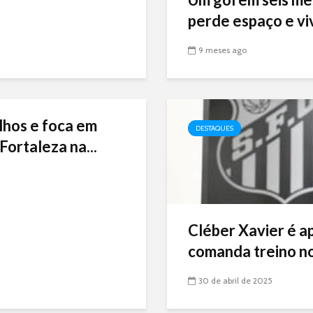
perde espaço e viv
9 meses ago
lhos e foca em
DESTAQUES
Fortaleza na...
Cléber Xavier é a
comanda treino no
30 de abril de 2025