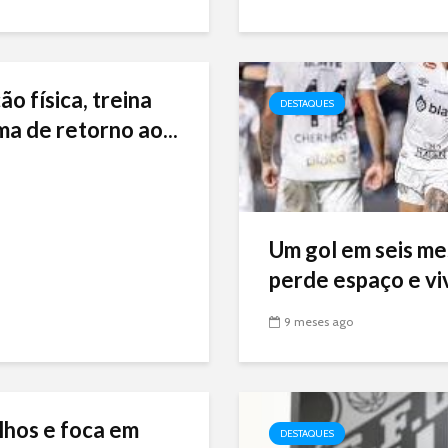
ão física, treina
DESTAQUES
ma de retorno ao...
Um gol em seis me
perde espaço e viv
9 meses ago
lhos e foca em
DESTAQUES