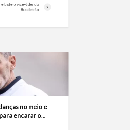
e bate o vice-lider do
Brasileirão
danças no meio e
ara encarar o...