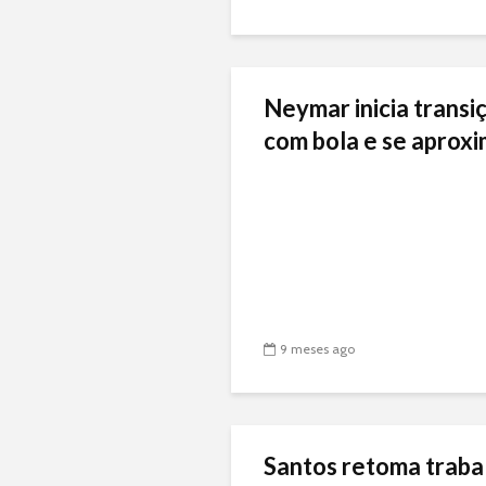
Neymar inicia transiç
com bola e se aproxi
9 meses ago
Santos retoma traba