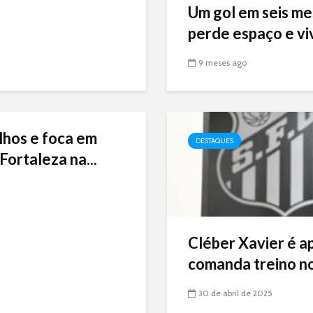
Um gol em seis me
perde espaço e viv
9 meses ago
lhos e foca em
DESTAQUES
Fortaleza na...
Cléber Xavier é a
comanda treino no
30 de abril de 2025