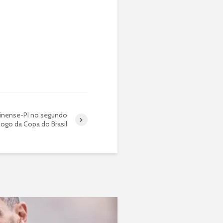
inense-PI no segundo
jogo da Copa do Brasil