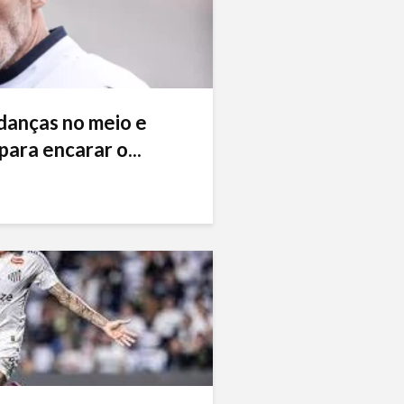
danças no meio e
ara encarar o...