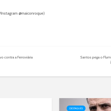
a/Instagram @maiconroque)
o contra a Ferroviária
Santos pega o Flum
DESTAQUES