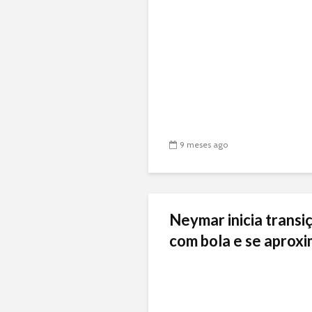
9 meses ago
Neymar inicia transiç
com bola e se aproxi