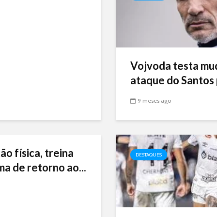
Vojvoda testa mu
ataque do Santos p
9 meses ago
ão física, treina
DESTAQUES
ma de retorno ao...