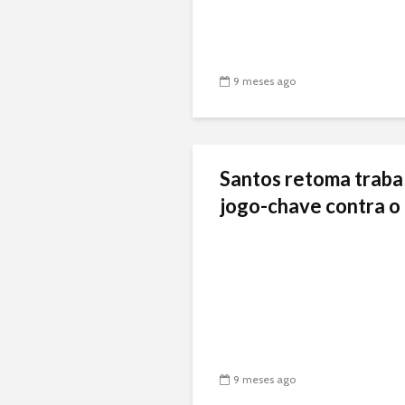
9 meses ago
Santos retoma traba
jogo-chave contra o 
9 meses ago