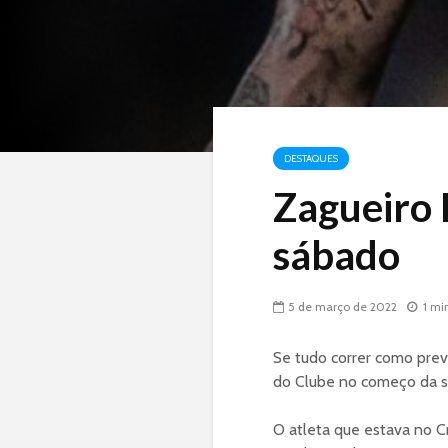
DESTAQUES
Zagueiro 
sábado
5 de março de 2022
1 mi
Se tudo correr como prev
do Clube no começo da s
O atleta que estava no C