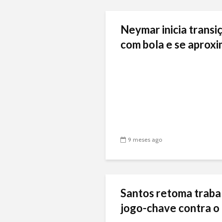
Neymar inicia transiç
com bola e se aproxi
9 meses ago
Santos retoma traba
jogo-chave contra o 