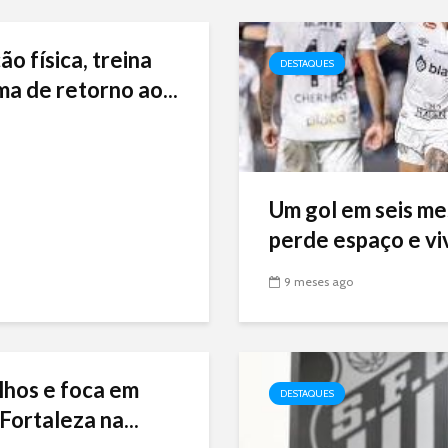
ão física, treina
DESTAQUES
ma de retorno ao...
Um gol em seis me
perde espaço e viv
9 meses ago
lhos e foca em
DESTAQUES
Fortaleza na...