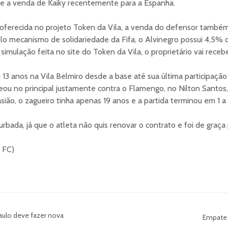
que a venda de Kaiky recentemente para a Espanha.
oferecida no projeto Token da Vila, a venda do defensor também 
elo mecanismo de solidariedade da Fifa, o Alvinegro possui 4,5%
simulação feita no site do Token da Vila, o proprietário vai rece
3 anos na Vila Belmiro desde a base até sua última participação 
eou no principal justamente contra o Flamengo, no Nilton Santo
sião, o zagueiro tinha apenas 19 anos e a partida terminou em 1 a 
urbada, já que o atleta não quis renovar o contrato e foi de graça 
s FC)
Paulo deve fazer nova
Empate 