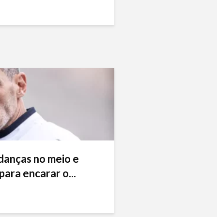
danças no meio e
ara encarar o...