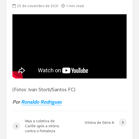
25 de novembro de 2021
1 min read
(Fotos: Ivan Storti/Santos FC)
Por
Ronaldo Rodrigues
Veja a coletiva de
Vitória de Série A
Carille após a vitória
contra o Fortaleza