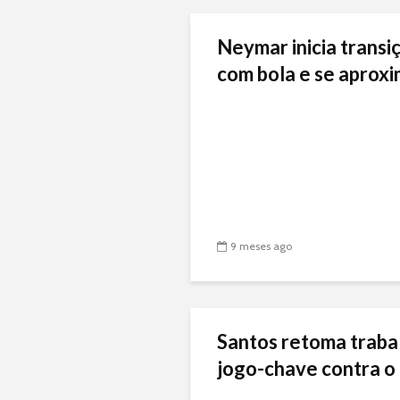
Neymar inicia transiç
com bola e se aproxi
9 meses ago
Santos retoma traba
jogo-chave contra o 