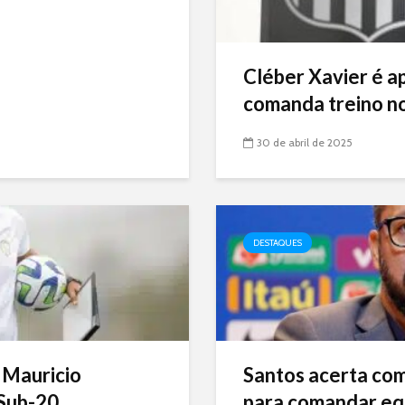
Cléber Xavier é a
comanda treino no
30 de abril de 2025
DESTAQUES
 Mauricio
Santos acerta com 
Sub-20
para comandar eq