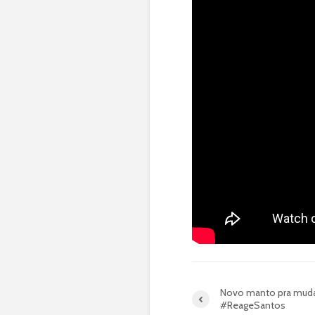
Novo manto pra mudar
#ReageSantos