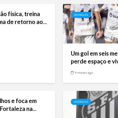
ão física, treina
DESTAQUES
ma de retorno ao...
Um gol em seis me
perde espaço e viv
9 meses ago
lhos e foca em
DESTAQUES
Fortaleza na...