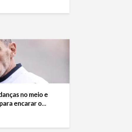
danças no meio e
ara encarar o...