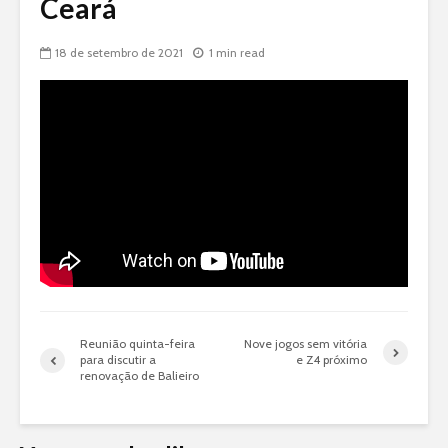
Ceará
18 de setembro de 2021
1 min read
Reunião quinta-feira
Nove jogos sem vitória
para discutir a
e Z4 próximo
renovação de Balieiro