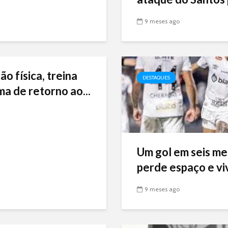
9 meses ago
ão física, treina
DESTAQUES
ma de retorno ao...
Um gol em seis me
perde espaço e viv
9 meses ago