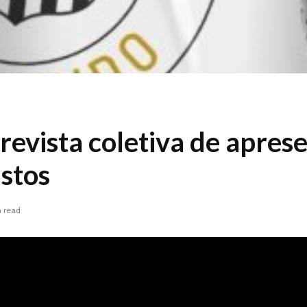
trevista coletiva de apres
stos
n read