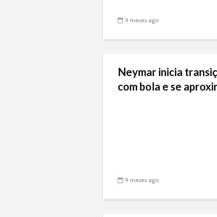
9 meses ago
Neymar inicia transiç
com bola e se aproxi
9 meses ago