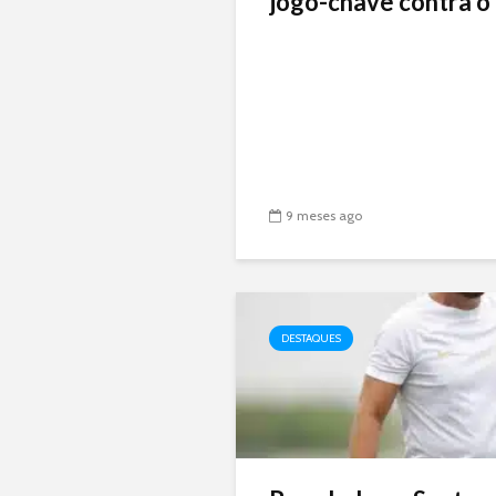
jogo-chave contra o 
9 meses ago
DESTAQUES