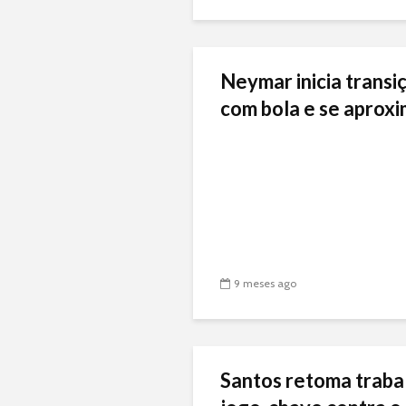
Neymar inicia transiç
com bola e se aproxi
9 meses ago
Santos retoma traba