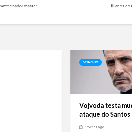
patrocinador master
111 anos do
DESTAQUES
Vojvoda testa mu
ataque do Santos p
9 meses ago