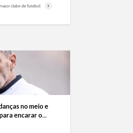
 maior clube de futebol
danças no meio e
ara encarar o...