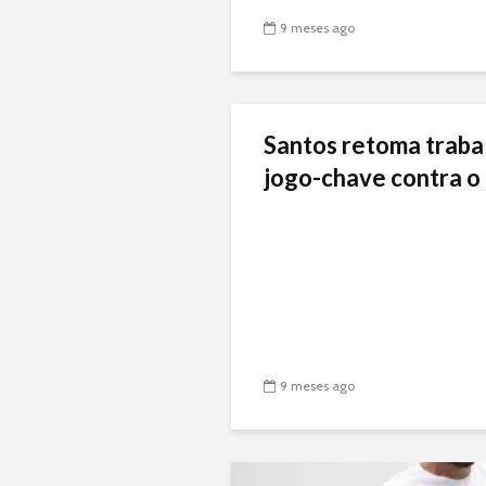
9 meses ago
Santos retoma traba
jogo-chave contra o 
9 meses ago