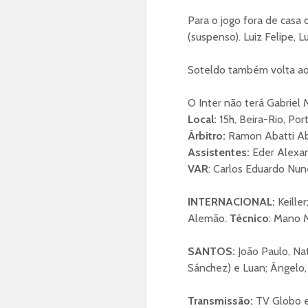
Para o jogo fora de casa 
(suspenso). Luiz Felipe, L
Soteldo também volta ao
O Inter não terá Gabriel
Local:
15h, Beira-Rio, Por
Árbitro:
Ramon Abatti Ab
Assistentes:
Eder Alexand
VAR
: Carlos Eduardo Nun
INTERNACIONAL:
Keille
Alemão.
Técnico
: Mano 
SANTOS:
João Paulo, Na
Sánchez) e Luan; Ângelo
Transmissão:
TV Globo e