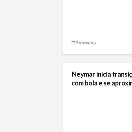
9 meses ago
Neymar inicia transiç
com bola e se aproxi