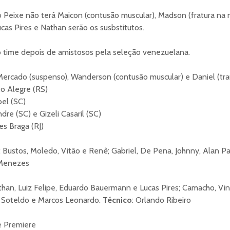
o Peixe não terá Maicon (contusão muscular), Madson (fratura na 
ucas Pires e Nathan serão os susbstitutos.
 time depois de amistosos pela seleção venezuelana.
 Mercado (suspenso), Wanderson (contusão muscular) e Daniel (tra
to Alegre (RS)
el (SC)
re (SC) e Gizeli Casaril (SC)
es Braga (RJ)
r; Bustos, Moledo, Vitão e Renê; Gabriel, De Pena, Johnny, Alan P
Menezes
than, Luiz Felipe, Eduardo Bauermann e Lucas Pires; Camacho, Vin
, Soteldo e Marcos Leonardo.
Técnico
: Orlando Ribeiro
 Premiere