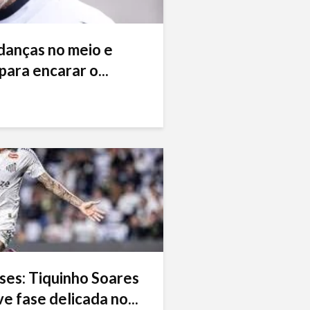
danças no meio e
ara encarar o...
ses: Tiquinho Soares
e fase delicada no...