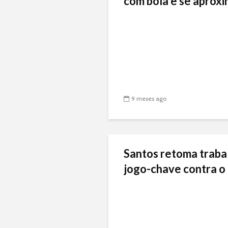
com bola e se aproxi
9 meses ago
Santos retoma traba
jogo-chave contra o 