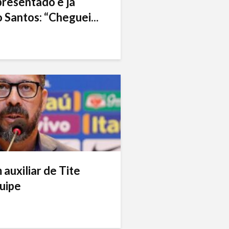
presentado e já
 Santos: “Cheguei...
auxiliar de Tite
uipe