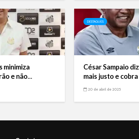
DESTAQUES
s minimiza
César Sampaio diz
ão e não...
mais justo e cobra 
20 de abril de 2025