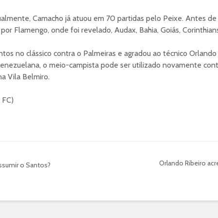
ualmente, Camacho já atuou em 70 partidas pelo Peixe. Antes de c
por Flamengo, onde foi revelado, Audax, Bahia, Goiás, Corinthians
ntos no clássico contra o Palmeiras e agradou ao técnico Orlando
enezuelana, o meio-campista pode ser utilizado novamente contra
 na Vila Belmiro.
s FC)
Orlando Ribeiro acr
assumir o Santos?