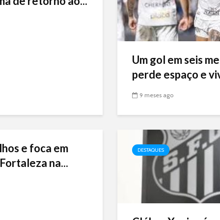
ma de retorno ao...
Um gol em seis me
perde espaço e viv
9 meses ago
lhos e foca em
DESTAQUES
Fortaleza na...