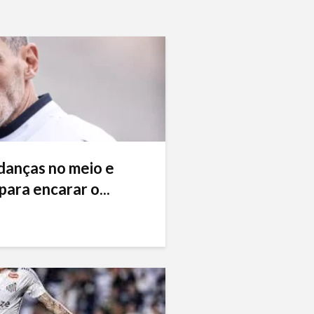
danças no meio e
ara encarar o...