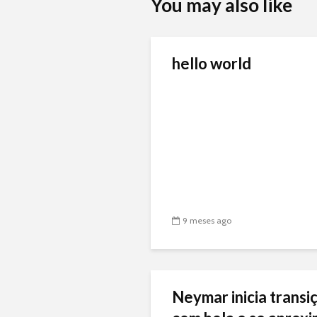
You may also like
hello world
9 meses ago
Neymar inicia transiç