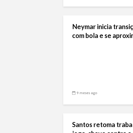
Neymar inicia transiç
com bola e se aproxi
9 meses ago
Santos retoma traba