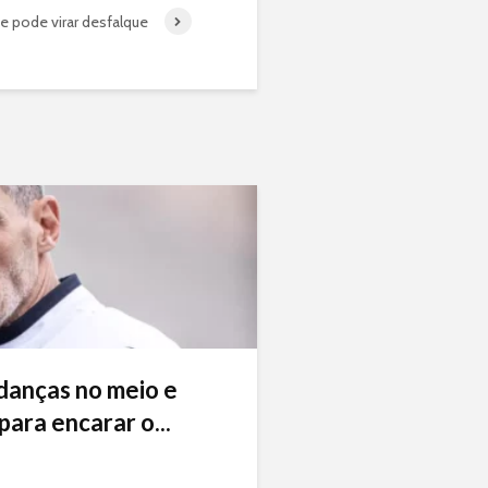
 pode virar desfalque
danças no meio e
ara encarar o...