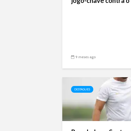
jogo-chave contra o 
9 meses ago
DESTAQUES