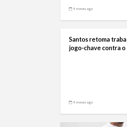
9 meses ago
Santos retoma traba
jogo-chave contra o 
9 meses ago