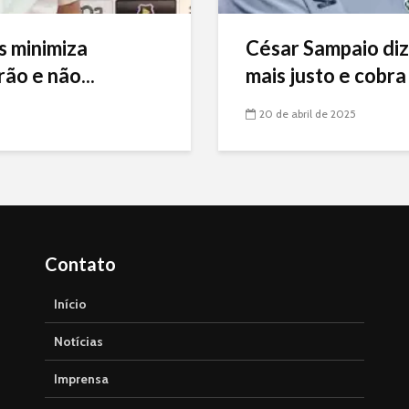
s minimiza
César Sampaio diz
ão e não...
mais justo e cobra 
20 de abril de 2025
Contato
Início
Notícias
Imprensa