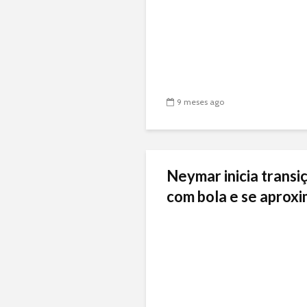
9 meses ago
Neymar inicia transiç
com bola e se aproxi