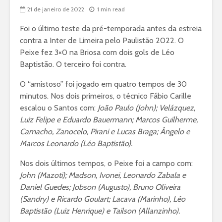
21 de janeiro de 2022
1 min read
Foi o último teste da pré-temporada antes da estreia
contra a Inter de Limeira pelo Paulistão 2022. O
Peixe fez 3×0 na Briosa com dois gols de Léo
Baptistão. O terceiro foi contra.
O “amistoso” foi jogado em quatro tempos de 30
minutos. Nos dois primeiros, o técnico Fábio Carille
escalou o Santos com:
João Paulo (John); Velázquez,
Luiz Felipe e Eduardo Bauermann; Marcos Guilherme,
Camacho, Zanocelo, Pirani e Lucas Braga; Ângelo e
Marcos Leonardo (Léo Baptistão)
.
Nos dois últimos tempos, o Peixe foi a campo com:
John (Mazoti); Madson, Ivonei, Leonardo Zabala e
Daniel Guedes; Jobson (Augusto), Bruno Oliveira
(Sandry) e Ricardo Goulart; Lacava (Marinho), Léo
Baptistão (Luiz Henrique) e Tailson (Allanzinho)
.