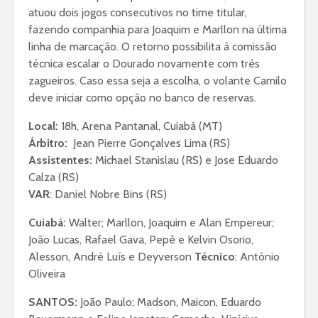
atuou dois jogos consecutivos no time titular,
fazendo companhia para Joaquim e Marllon na última
linha de marcação. O retorno possibilita à comissão
técnica escalar o Dourado novamente com três
zagueiros. Caso essa seja a escolha, o volante Camilo
deve iniciar como opção no banco de reservas.
Local:
18h, Arena Pantanal, Cuiabá (MT)
Árbitro:
Jean Pierre Gonçalves Lima (RS)
Assistentes:
Michael Stanislau (RS) e Jose Eduardo
Calza (RS)
VAR
: Daniel Nobre Bins (RS)
Cuiabá:
Walter; Marllon, Joaquim e Alan Empereur;
João Lucas, Rafael Gava, Pepê e Kelvin Osorio,
Alesson, André Luís e Deyverson
Técnico
: António
Oliveira
SANTOS:
João Paulo; Madson, Maicon, Eduardo