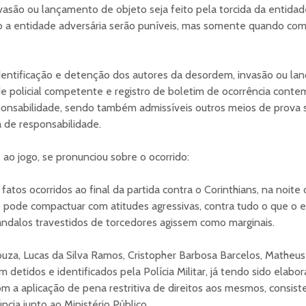
asão ou lançamento de objeto seja feito pela torcida da entidade
 a entidade adversária serão puníveis, mas somente quando c
entificação e detenção dos autores da desordem, invasão ou la
e policial competente e registro de boletim de ocorrência cont
onsabilidade, sendo também admissíveis outros meios de prova s
a de responsabilidade.
 ao jogo, se pronunciou sobre o ocorrido:
tos ocorridos ao final da partida contra o Corinthians, na noite d
o pode compactuar com atitudes agressivas, contra tudo o que o 
vândalos travestidos de torcedores agissem como marginais.
za, Lucas da Silva Ramos, Cristopher Barbosa Barcelos, Matheus d
detidos e identificados pela Polícia Militar, já tendo sido elabo
m a aplicação de pena restritiva de direitos aos mesmos, consis
cia junto ao Ministério Público.