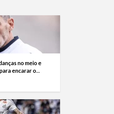
danças no meio e
ara encarar o...