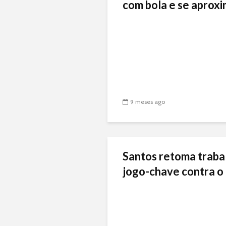
com bola e se aproxi
9 meses ago
Santos retoma traba
jogo-chave contra o 