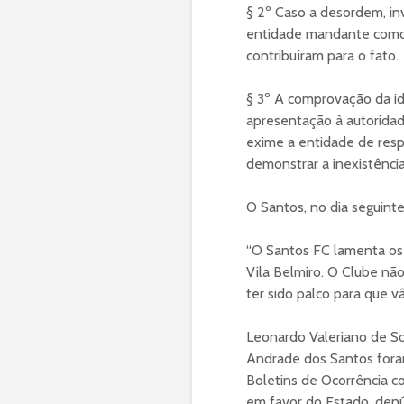
§ 2º Caso a desordem, inv
entidade mandante como
contribuíram para o fato.
§ 3º A comprovação da id
apresentação à autoridad
exime a entidade de resp
demonstrar a inexistênci
O Santos, no dia seguinte
“O Santos FC lamenta os fa
Vila Belmiro. O Clube nã
ter sido palco para que 
Leonardo Valeriano de Sou
Andrade dos Santos foram 
Boletins de Ocorrência co
em favor do Estado, denún