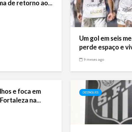
ma de retorno ao...
Um gol em seis me
perde espaço e viv
9 meses ago
lhos e foca em
DESTAQUES
Fortaleza na...