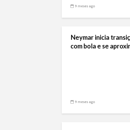
9 meses ago
Neymar inicia transiç
com bola e se aproxi
9 meses ago