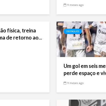
9 meses ago
ão física, treina
DESTAQUES
ma de retorno ao...
Um gol em seis me
perde espaço e viv
9 meses ago