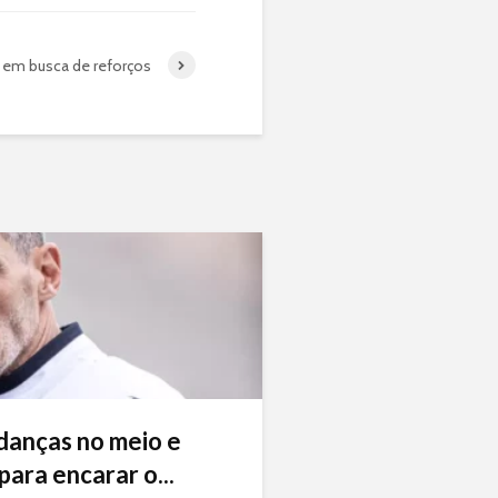
 em busca de reforços
danças no meio e
ara encarar o...