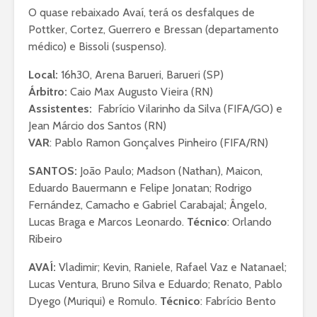
O quase rebaixado Avaí, terá os desfalques de
Pottker, Cortez, Guerrero e Bressan (departamento
médico) e Bissoli (suspenso).
Local:
16h30, Arena Barueri, Barueri (SP)
Árbitro:
Caio Max Augusto Vieira (RN)
Assistentes:
Fabrício Vilarinho da Silva (FIFA/GO) e
Jean Márcio dos Santos (RN)
VAR
: Pablo Ramon Gonçalves Pinheiro (FIFA/RN)
SANTOS:
João Paulo; Madson (Nathan), Maicon,
Eduardo Bauermann e Felipe Jonatan; Rodrigo
Fernández, Camacho e Gabriel Carabajal; Ângelo,
Lucas Braga e Marcos Leonardo.
Técnico
: Orlando
Ribeiro
AVAÍ:
Vladimir; Kevin, Raniele, Rafael Vaz e Natanael;
Lucas Ventura, Bruno Silva e Eduardo; Renato, Pablo
Dyego (Muriqui) e Romulo.
Técnico
: Fabrício Bento