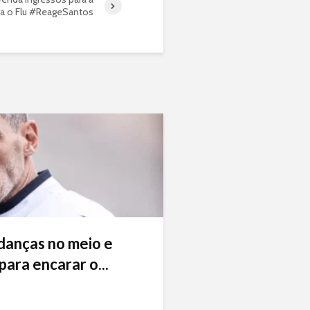
ra o Flu #ReageSantos
danças no meio e
ara encarar o...