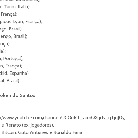
 Turim, Itália);
França);
pique Lyon, França);
o, Brasil);
ngo, Brasil);
nça);
a);
, Portugal);
n, França);
rid, Espanha)
l, Brasil).
token do Santos
s://www.youtube.com/channel/UC0uRT_armQXqds_rjTjqJ0g
 e Renato (ex-jogadores).
 Bitcoin: Guto Antunes e Ronaldo Faria