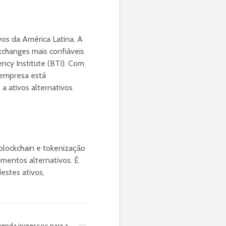
vos da América Latina. A
xchanges mais confiáveis
ncy Institute (BTI). Com
 empresa está
a ativos alternativos
lockchain e tokenização
imentos alternativos. É
stes ativos,
enda ingressos para a