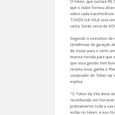
O token, que custará R$ 5
que o clube formou atrav
sobre cada transferência 
TOKEN DA VILA será remu
cesta. Serão cerca de 60
Segundo o executivo de m
tendências de geração d
de trazer para o certo um
imensa torcida para que 
que essa gestão tem busc
receita nova, ganha o Me
comprador do Token da Vi
explica.
“O Token da Vila deve at
reconhecido em fornecer 
praticamente toda a sua 
estão no token, e isso fo