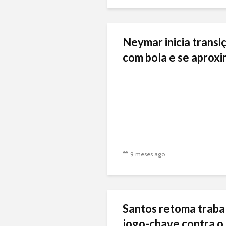
Neymar inicia transiç
com bola e se aproxi
9 meses ago
Santos retoma traba
jogo-chave contra o 