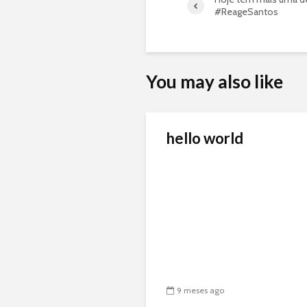
#ReageSantos
You may also like
hello world
9 meses ago