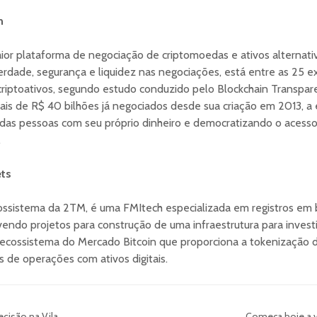
n
ior plataforma de negociação de criptomoedas e ativos alternati
erdade, segurança e liquidez nas negociações, está entre as 25 e
riptoativos, segundo estudo conduzido pelo Blockchain Transpare
mais de R$ 40 bilhões já negociados desde sua criação em 2013, a
das pessoas com seu próprio dinheiro e democratizando o acesso 
.
ets
sistema da 2TM, é uma FMItech especializada em registros em b
vendo projetos para construção de uma infraestrutura para invest
ossistema do Mercado Bitcoin que proporciona a tokenização de
 de operações com ativos digitais.
cisão na Vila
Começa hoje a v