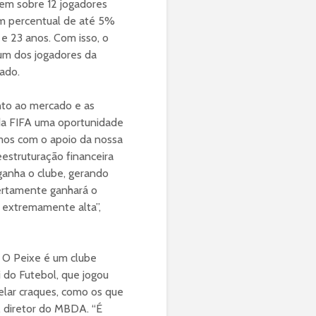
 tem sobre 12 jogadores
um percentual de até 5%
e 23 anos. Com isso, o
um dos jogadores da
ado.
nto ao mercado e as
da FIFA uma oportunidade
tamos com o apoio da nossa
estruturação financeira
ganha o clube, gerando
certamente ganhará o
é extremamente alta”,
. O Peixe é um clube
 do Futebol, que jogou
elar craques, como os que
a, diretor do MBDA. “É