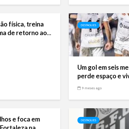
ão física, treina
DESTAQUES
ma de retorno ao...
Um gol em seis me
perde espaço e viv
9 meses ago
lhos e foca em
DESTAQUES
Fortaleza na...