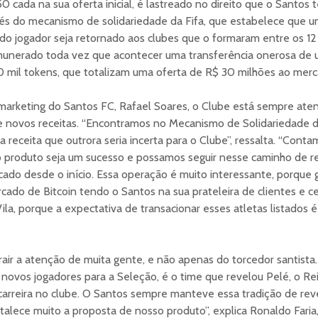
0 cada na sua oferta inicial, é lastreado no direito que o Santos
és do mecanismo de solidariedade da Fifa, que estabelece que 
do jogador seja retornado aos clubes que o formaram entre os 12 
nerado toda vez que acontecer uma transferência onerosa de 
0 mil tokens, que totalizam uma oferta de R$ 30 milhões ao merc
arketing do Santos FC, Rafael Soares, o Clube está sempre ate
e novos receitas. “Encontramos no Mecanismo de Solidariedade 
a receita que outrora seria incerta para o Clube”, ressalta. “Con
o produto seja um sucesso e possamos seguir nesse caminho de re
ado desde o início. Essa operação é muito interessante, porque 
rcado de Bitcoin tendo o Santos na sua prateleira de clientes e 
la, porque a expectativa de transacionar esses atletas listados 
rair a atenção de muita gente, e não apenas do torcedor santista
novos jogadores para a Seleção, é o time que revelou Pelé, o Rei
carreira no clube. O Santos sempre manteve essa tradição de rev
rtalece muito a proposta de nosso produto’’, explica Ronaldo Fari