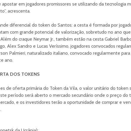
 apostar em jogadores promissores se utilizando da tecnologia 
o”, acrescenta.
nde diferencial do token do Santos: a cesta é formada por joga
ntam com grande potencial de valorização, sobretudo no ano qu
lém do craque Neymar Jr., também estão na cesta Gabriel Barbosa
go, Alex Sandro e Lucas Veríssimo, jogadores convocados regula
on Palmieri, naturalizado italiano, convocado regularmente para 
e ano.
RTA DOS TOKENS
s de oferta primária do Token da Vila, o valor unitário do token
ste período será aberto o mercado secundário onde o preço do 
rcado, e os investidores terão a oportunidade de comprar e ven
.
Donetsk da Ucrânia);