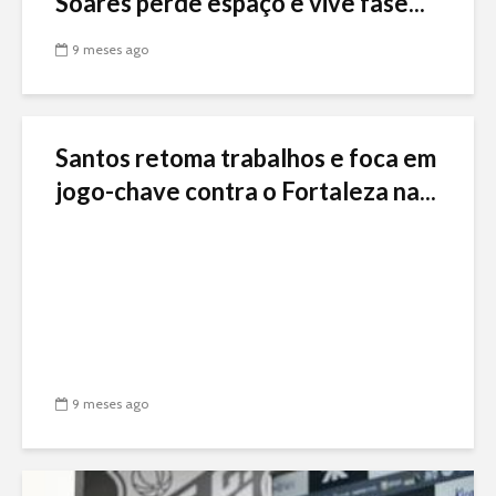
Soares perde espaço e vive fase...
9 meses ago
Santos retoma trabalhos e foca em
jogo-chave contra o Fortaleza na...
9 meses ago