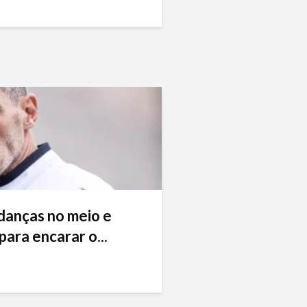
danças no meio e
ara encarar o...