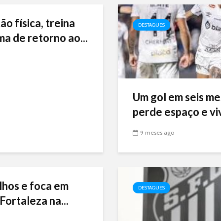
ão física, treina
DESTAQUES
ma de retorno ao...
Um gol em seis me
perde espaço e viv
9 meses ago
lhos e foca em
DESTAQUES
Fortaleza na...