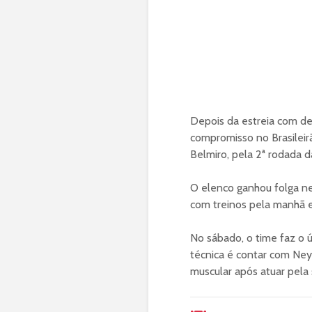
Depois da estreia com de
compromisso no Brasileirã
Belmiro, pela 2ª rodada d
O elenco ganhou folga nes
com treinos pela manhã e
No sábado, o time faz o ú
técnica é contar com Neym
muscular após atuar pela