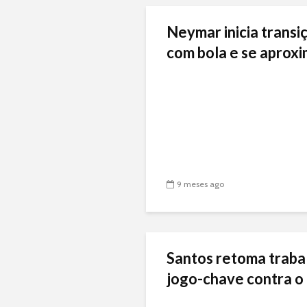
Neymar inicia transiç
com bola e se aproxi
9 meses ago
Santos retoma traba
jogo-chave contra o 