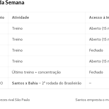
da Semana
rio
Atividade
Acesso à I
Treino
Aberto (15 
Treino
Aberto (15 
Treino
Fechado
Treino
Aberto (15 
Último treino + concentração
Fechado
30
Santos x Bahia
– 2ª rodada do Brasileirão
–
zes rival São Paulo
Santos empresta o mei