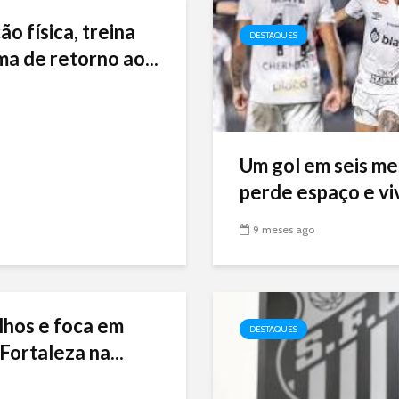
ão física, treina
DESTAQUES
ma de retorno ao...
Um gol em seis me
perde espaço e viv
9 meses ago
lhos e foca em
DESTAQUES
Fortaleza na...