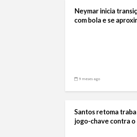
Neymar inicia transiç
com bola e se aproxi
9 meses ago
Santos retoma traba
jogo-chave contra o 