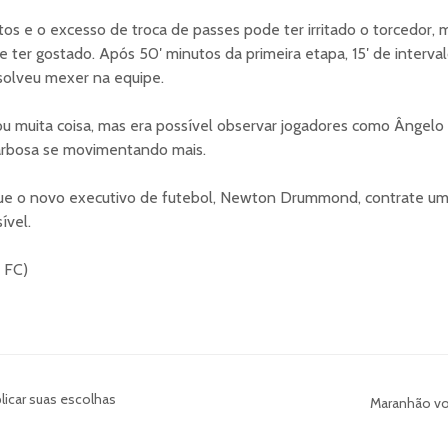
tos e o excesso de troca de passes pode ter irritado o torcedor, m
 ter gostado. Após 50′ minutos da primeira etapa, 15′ de interva
solveu mexer na equipe.
u muita coisa, mas era possível observar jogadores como Ângelo 
rbosa se movimentando mais.
que o novo executivo de futebol, Newton Drummond, contrate um 
ível.
s FC)
licar suas escolhas
Maranhão vol