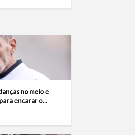
danças no meio e
ara encarar o...