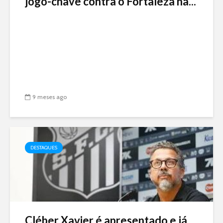
jogo-chave contra o Fortaleza na...
9 meses ago
DESTAQUES
Cléber Xavier é apresentado e já