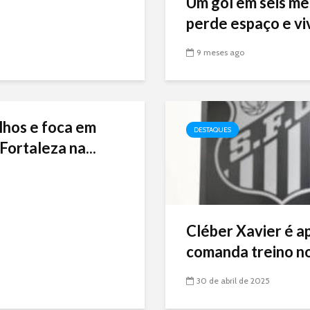
Um gol em seis me
perde espaço e viv
9 meses ago
lhos e foca em
DESTAQUES
Fortaleza na...
Cléber Xavier é a
comanda treino no
30 de abril de 2025