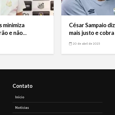
s minimiza
César Sampaio diz
ão e não...
mais justo e cobra 
20 de abril de 2025
Contato
Início
Notícias