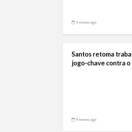
9 meses ago
Santos retoma traba
jogo-chave contra o 
9 meses ago