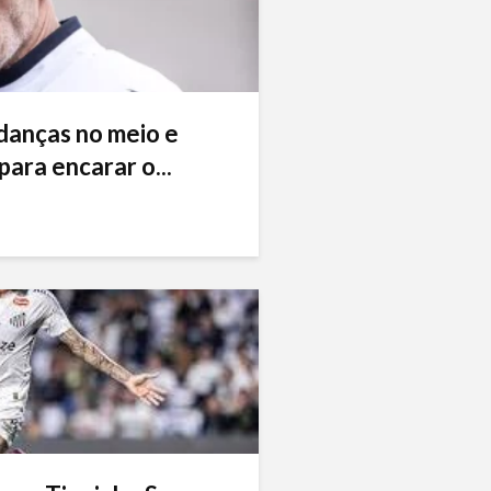
danças no meio e
ara encarar o...