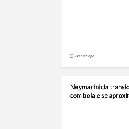
9 meses ago
Neymar inicia transiç
com bola e se aproxi