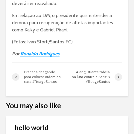
deverá ser reavaliado.
Em relação ao DM, o presidente quis entender a
demora para recuperação de atletas importantes
como Kaiky e Gabriel Pirani.
(Fotos: Ivan Storti/Santos FC)
Por
Ronaldo Rodrigues
Dracena chegando
A angustiante tabela
para colocar ordem na
na luta contra a Série B
casa #ReageSantos
#ReageSantos
You may also like
hello world