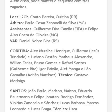
Além disso, pode manter o esquema com três
zagueiros.
Local:
20h, Couto Pereira, Curitiba (PR)
Árbitro:
Paulo Cesar Zanovelli da Silva (MG)
Assistentes:
Guilherme Dias Camilo (FIFA) e Felipe
Alan Costa de Oliveira (MG)
VAR
: Daniel Nobre Bins (RS)
CORITIBA:
Alex Muralha; Henrique, Guillermo (Jesús
Trindade) e Luciano Castán; Matheus Alexandre,
Willian Farias, Bruno Gomes e Rafael Santos
(Guilherme Biro); Igor Paixão, Alef Manga e Léo
Gamalho (Adrián Martínez).
Técnico
: Gustavo
Morínigo
SANTOS:
João Paulo, Madson, Maicon, Eduardo
Bauermann e Felipe Jonatan; Rodrigo Fernández,
Vinicius Zanocelo e Sánchez; Lucas Barbosa, Marcos
Leonardo e Lucas Braga.
Técnico
: Lisca