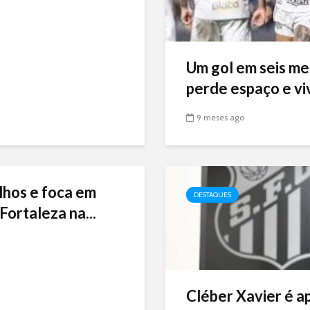
Um gol em seis me
perde espaço e viv
9 meses ago
lhos e foca em
DESTAQUES
Fortaleza na...
Cléber Xavier é a