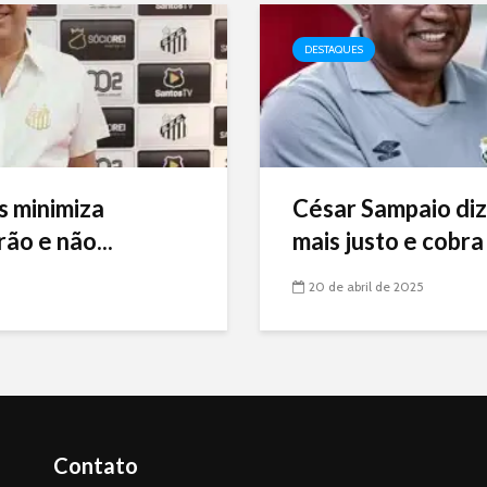
DESTAQUES
s minimiza
César Sampaio diz
ão e não...
mais justo e cobra 
20 de abril de 2025
Contato