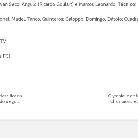
 Rwan Seco; Angulo (Ricardo Goulart) e Marcos Leonardo.
Técnico
:
nel, Maciel, Tanco, Quinteros; Galoppo, Domingo, Dátolo; Cuadra
 TV
s FC)
lassifica na
Olympique de Ma
do de gols
Champions e S