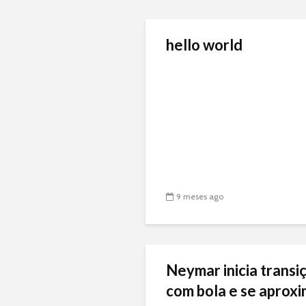
hello world
9 meses ago
Neymar inicia transiç
com bola e se aproxi