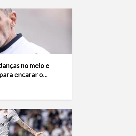
danças no meio e
ara encarar o...